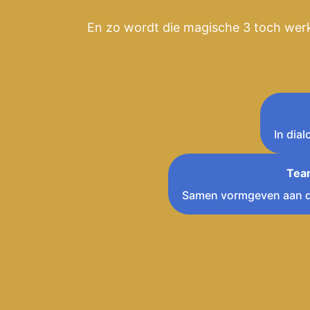
En zo wordt die magische 3 toch werk
In dia
Tea
Samen vormgeven aan d