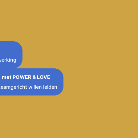
werking
en met POWER
&
LOVE
teamgericht willen leiden